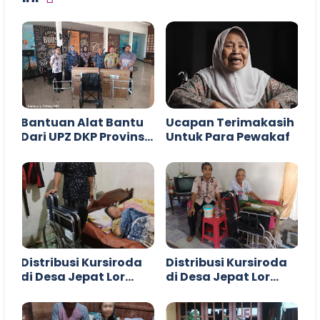
Bantuan Alat Bantu
Ucapan Terimakasih
Dari UPZ DKP Provinsi
Untuk Para Pewakaf
Jawa Tengah
Distribusi Kursiroda
Distribusi Kursiroda
di Desa Jepat Lor
di Desa Jepat Lor
Tayu Pati
Tayu Pati