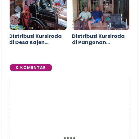
DIstribusi Kursiroda
Distribusi Kursiroda
di Desa Kajen
di Pangonan
Margoyoso Pati
Gunungsari
Tlogowungu &
Ngablak
0 KOMENTAR