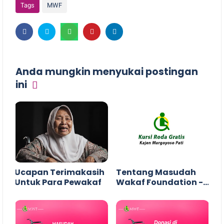
Tags
MWF
Anda mungkin menyukai postingan
ini
Ucapan Terimakasih
Tentang Masudah
Untuk Para Pewakaf
Wakaf Foundation -
MWF Kajen (PDF)