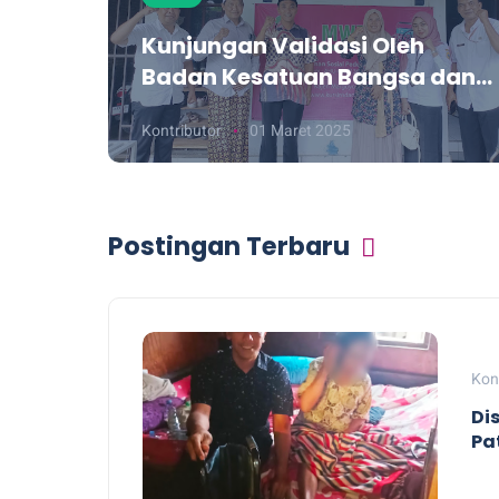
k
Kunjungan Validasi Oleh
Badan Kesatuan Bangsa dan
Politik (Kesbangpol)
Kontributor
01 Maret 2025
Kabupaten Pati
Postingan Terbaru
Kon
Di
Pa