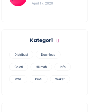
April 17, 2020
Kategori
Distribusi
Download
Galeri
Hikmah
Info
MWF
Profil
Wakaf
G