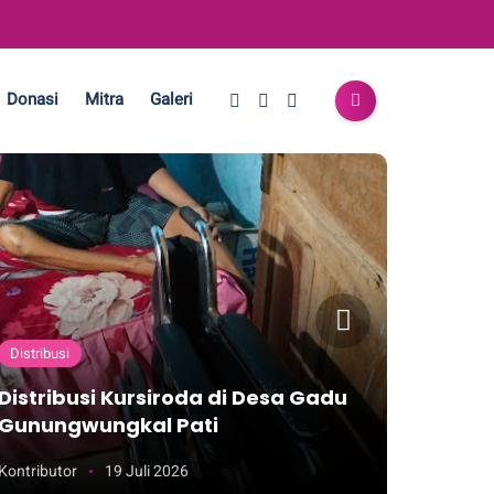
Donasi
Mitra
Galeri
Distribusi
Distribus
Distribusi Kursiroda di Desa Gadu
Distri
Gunungwungkal Pati
Langg
Kontributor
19 Juli 2026
Kontribut