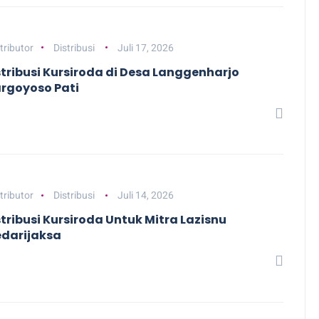
tributor
Distribusi
Juli 17, 2026
stribusi Kursiroda di Desa Langgenharjo
rgoyoso Pati
tributor
Distribusi
Juli 14, 2026
stribusi Kursiroda Untuk Mitra Lazisnu
darijaksa