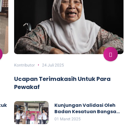
Kontributor
24 Juli 2025
Ucapan Terimakasih Untuk Para
Pewakaf
tuk
Kunjungan Validasi Oleh
Badan Kesatuan Bangsa
dan Politik (Kesbangpol)
01 Maret 2025
Kabupaten Pati