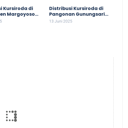
si Kursiroda di
Distribusi Kursiroda di
jen Margoyoso
Pangonan Gunungsari
Tlogowungu & Ngablak
25
13 Juni 2025