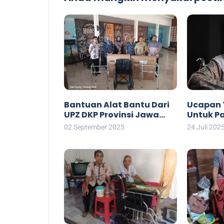
Bantuan Alat Bantu Dari
Ucapan 
UPZ DKP Provinsi Jawa
Untuk P
Tengah
02 September 2025
24 Juli 202