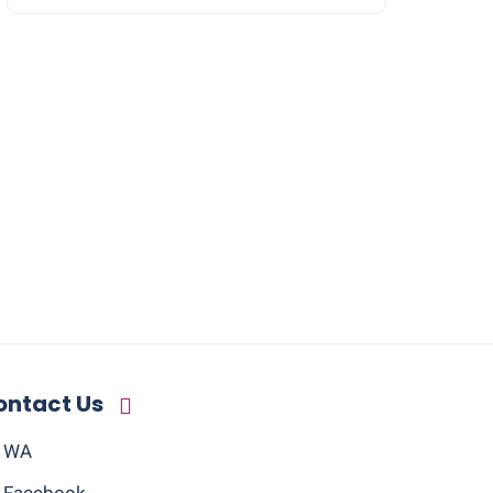
ontact Us
WA