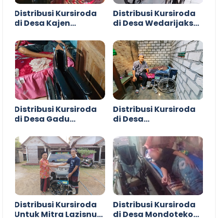
Distribusi Kursiroda
Distribusi Kursiroda
di Desa Kajen
di Desa Wedarijaksa
Margoyoso Pati
Pati
Distribusi Kursiroda
Distribusi Kursiroda
di Desa Gadu
di Desa
Gunungwungkal Pati
Langgenharjo
Margoyoso Pati
Distribusi Kursiroda
Distribusi Kursiroda
Untuk Mitra Lazisnu
di Desa Mondoteko