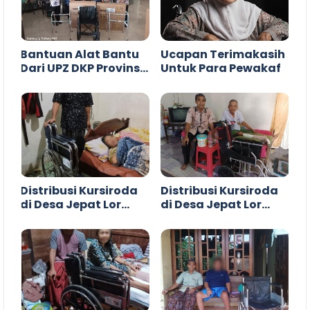
Bantuan Alat Bantu
Ucapan Terimakasih
Dari UPZ DKP Provinsi
Untuk Para Pewakaf
Jawa Tengah
Distribusi Kursiroda
Distribusi Kursiroda
di Desa Jepat Lor
di Desa Jepat Lor
Tayu Pati
Tayu Pati