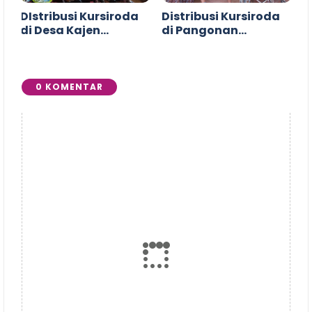
DIstribusi Kursiroda
Distribusi Kursiroda
di Desa Kajen
di Pangonan
Margoyoso Pati
Gunungsari
Tlogowungu &
Ngablak
0 KOMENTAR