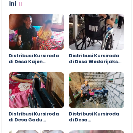
ini
Distribusi Kursiroda
Distribusi Kursiroda
di Desa Kajen
di Desa Wedarijaksa
Margoyoso Pati
Pati
Distribusi Kursiroda
Distribusi Kursiroda
di Desa Gadu
di Desa
Gunungwungkal Pati
Langgenharjo
Margoyoso Pati