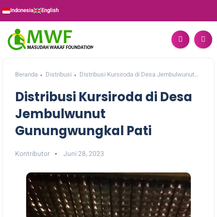
Indonesia
English
Beranda
Distribusi
Distribusi Kursiroda di Desa Jembulwunut
Gunungwungkal Pati
Distribusi Kursiroda di Desa
Jembulwunut
Gunungwungkal Pati
Kontributor
Juni 28, 2023