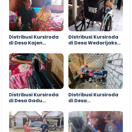
Distribusi Kursiroda
Distribusi Kursiroda
di Desa Kajen
di Desa Wedarijaksa
Margoyoso Pati
Pati
Distribusi Kursiroda
Distribusi Kursiroda
di Desa Gadu
di Desa
Gunungwungkal Pati
Langgenharjo
Margoyoso Pati