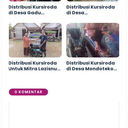
Distribusi Kursiroda
Distribusi Kursiroda
di Desa Gadu
di Desa
Gunungwungkal Pati
Langgenharjo
Margoyoso Pati
Distribusi Kursiroda
Distribusi Kursiroda
Untuk Mitra Lazisnu
di Desa Mondoteko
Wedarijaksa
Rembang
0 KOMENTAR