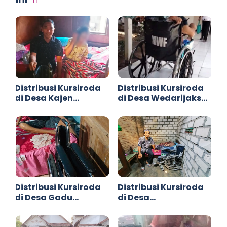
Distribusi Kursiroda
Distribusi Kursiroda
di Desa Kajen
di Desa Wedarijaksa
Margoyoso Pati
Pati
Distribusi Kursiroda
Distribusi Kursiroda
di Desa Gadu
di Desa
Gunungwungkal Pati
Langgenharjo
Margoyoso Pati