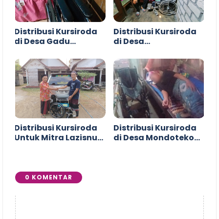
Distribusi Kursiroda
Distribusi Kursiroda
di Desa Gadu
di Desa
Gunungwungkal Pati
Langgenharjo
Margoyoso Pati
Distribusi Kursiroda
Distribusi Kursiroda
Untuk Mitra Lazisnu
di Desa Mondoteko
Wedarijaksa
Rembang
0 KOMENTAR