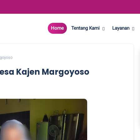
Home
Tentang Kami
Layanan
rgoyoso
 Desa Kajen Margoyoso