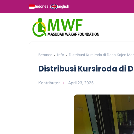
Indonesia
English
Beranda
Info
Distribusi Kursiroda di Desa Kajen Ma
Distribusi Kursiroda di
Kontributor
April 23, 2025