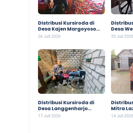
Distribusi Kursiroda di
Distribu
Desa Kajen Margoyoso
Desa We
Pati
26 Juli 2026
20 Juli 202
Distribusi Kursiroda di
Distribu
Desa Langgenharjo
Mitra La
Margoyoso Pati
Wedarij
17 Juli 2026
14 Juli 202