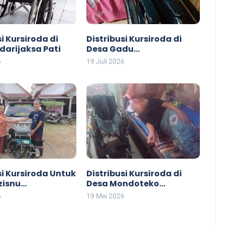
si Kursiroda di
Distribusi Kursiroda di
darijaksa Pati
Desa Gadu
Gunungwungkal Pati
6
19 Juli 2026
si Kursiroda Untuk
Distribusi Kursiroda di
zisnu
Desa Mondoteko
aksa
Rembang
6
19 Mei 2026