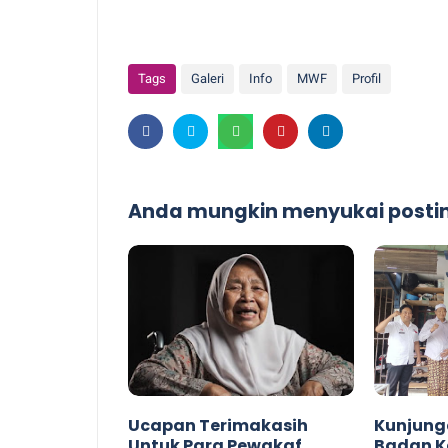
Tags
Galeri
Info
MWF
Profil
Anda mungkin menyukai postin
Ucapan Terimakasih
Kunjunga
Untuk Para Pewakaf
Badan K