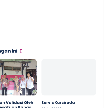
gan ini
n Validasi Oleh
Servis Kursiroda
esatuan Bangsa