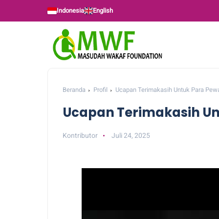
Indonesia
English
Beranda
Profil
Ucapan Terimakasih Untuk Para Pew
Ucapan Terimakasih Un
Kontributor
Juli 24, 2025