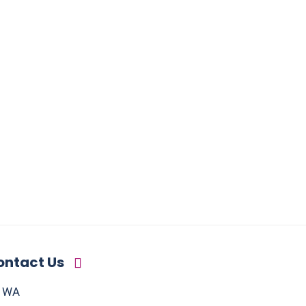
ontact Us
WA